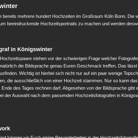
winter
ete bereits mehrere hundert Hochzeiten im Großraum Köln Bonn. Die
in um beeindruckende Hochzeitsportraits zu machen und werden deswe
raf in Königswinter
d Hochzeitspaare stehen vor der schwierigen Frage welcher Fotografe
ss natürlich die Bildsprache genau Euren Geschmack treffen. Das läss
usfinden. Wichtig ist hierbei sich nicht nur auf ein paar wenige Tops
n, die ausschließlich von einer Hochzeit stammen. Nur so kann das 
m Ende des Tages rechnen darf. Abgesehen von der Bildsprache gibt 
bei der Auswahl nach dem passenden Hochzeitsfotografen in Königswi
work
ind können wir Euch einige Besonderheiten in der Hochzeitsfotografie