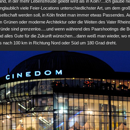
and, in der mehr Lebensfreude gelebt wird als in Köln?…ich glaube nich
 unglaublich viele Feier-Locations unterschiedlichster Art, um dem g
ellschaft werden soll, in Köln findet man immer etwas Passendes. Auc
m Grünen oder moderne Architektur oder die Weiten des Vater Rhein
gründe sind grenzenlos….und wenn während des Paarshootings die Bu
d alles Gute für die Zukunft wünschen…dann weiß man wieder, wo m
its nach 100 km in Richtung Nord oder Süd um 180 Grad dreht.