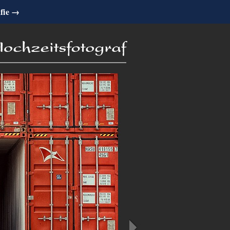
afie →